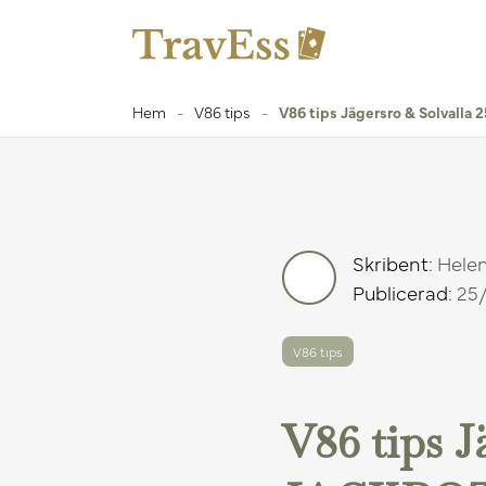
Hem
-
V86 tips
-
V86 tips Jägersro & Solvalla 
Skribent:
Hele
Publicerad:
25/
V86 tips
V86 tips J