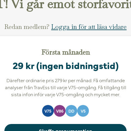
Vi går emot storfavori
Redan medlem?
Logga in för att läsa vidare
Första månaden
29 kr (ingen bidningstid)
Därefter ordinarie pris 279 kr per månad. Få omfattande
analyser från TravEss till varje V75-omgång. Få tillgång till
sista infon inför varje V75-omgång och mycket mer.
V75
V86
DD
V5
Skaffa prenumeration