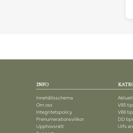
INFO
KATE
Innehållsschema
Aktuell
Om oss
V85 ti
Integritetspolicy
V86 ti
Prenumerationsvillkor
DD tip
Upphovsrätt
Ulfs an