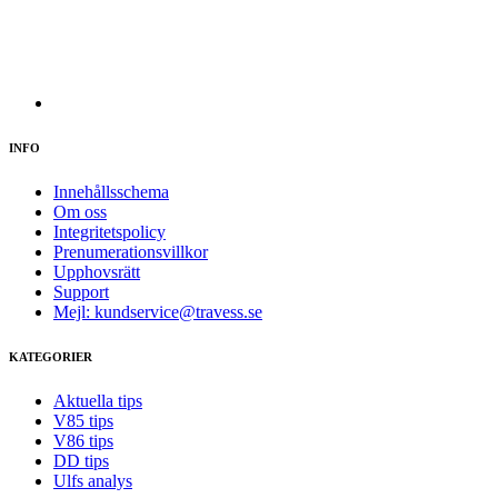
INFO
Innehållsschema
Om oss
Integritetspolicy
Prenumerationsvillkor
Upphovsrätt
Support
Mejl: kundservice@travess.se
KATEGORIER
Aktuella tips
V85 tips
V86 tips
DD tips
Ulfs analys