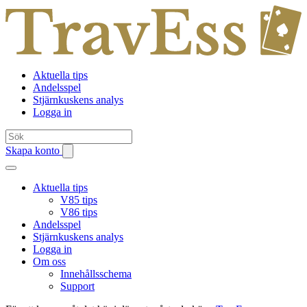
Aktuella tips
Andelsspel
Stjärnkuskens analys
Logga in
Skapa konto
Aktuella tips
V85 tips
V86 tips
Andelsspel
Stjärnkuskens analys
Logga in
Om oss
Innehållsschema
Support