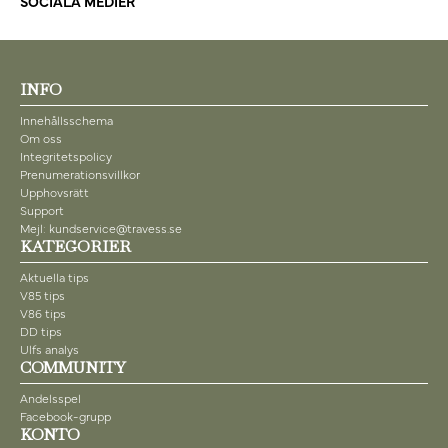
SOCIALA MEDIER
INFO
Innehållsschema
Om oss
Integritetspolicy
Prenumerationsvillkor
Upphovsrätt
Support
Mejl: kundservice@travess.se
KATEGORIER
Aktuella tips
V85 tips
V86 tips
DD tips
Ulfs analys
COMMUNITY
Andelsspel
Facebook-grupp
KONTO