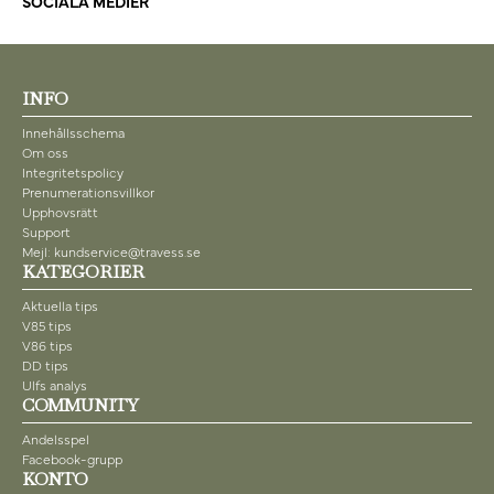
SOCIALA MEDIER
INFO
Innehållsschema
Om oss
Integritetspolicy
Prenumerationsvillkor
Upphovsrätt
Support
Mejl: kundservice@travess.se
KATEGORIER
Aktuella tips
V85 tips
V86 tips
DD tips
Ulfs analys
COMMUNITY
Andelsspel
Facebook-grupp
KONTO