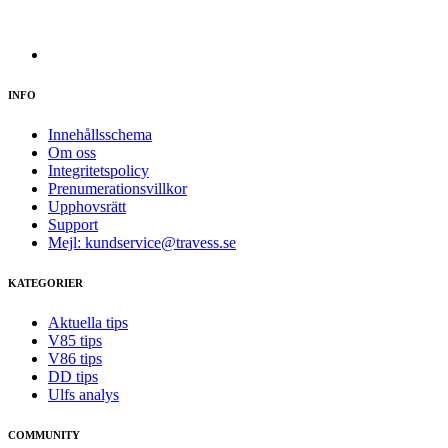
INFO
Innehållsschema
Om oss
Integritetspolicy
Prenumerationsvillkor
Upphovsrätt
Support
Mejl: kundservice@travess.se
KATEGORIER
Aktuella tips
V85 tips
V86 tips
DD tips
Ulfs analys
COMMUNITY