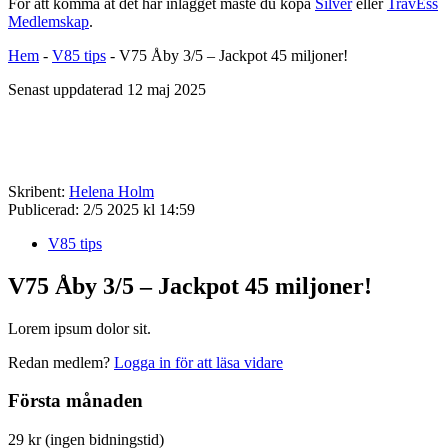
För att komma åt det här inlägget måste du köpa
Silver
eller
TravEss
Medlemskap
.
Hem
-
V85 tips
-
V75 Åby 3/5 – Jackpot 45 miljoner!
Senast uppdaterad 12 maj 2025
Skribent:
Helena Holm
Publicerad:
2/5 2025 kl 14:59
V85 tips
V75 Åby 3/5 – Jackpot 45 miljoner!
Lorem ipsum dolor sit.
Redan medlem?
Logga in för att läsa vidare
Första månaden
29 kr (ingen bidningstid)