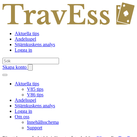
Aktuella tips
Andelsspel
Stjärnkuskens analys
Logga in
Skapa konto
Aktuella tips
V85 tips
V86 tips
Andelsspel
Stjärnkuskens analys
Logga in
Om oss
Innehållsschema
Support