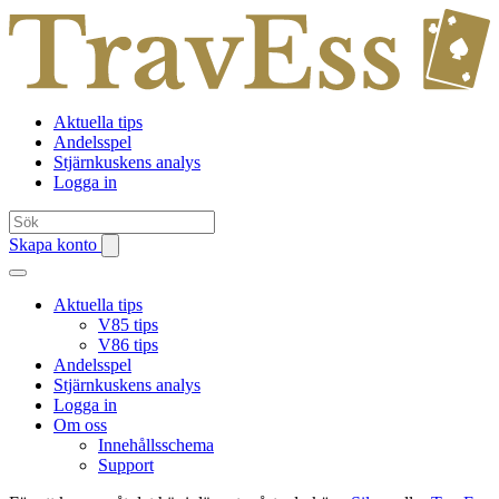
Aktuella tips
Andelsspel
Stjärnkuskens analys
Logga in
Skapa konto
Aktuella tips
V85 tips
V86 tips
Andelsspel
Stjärnkuskens analys
Logga in
Om oss
Innehållsschema
Support