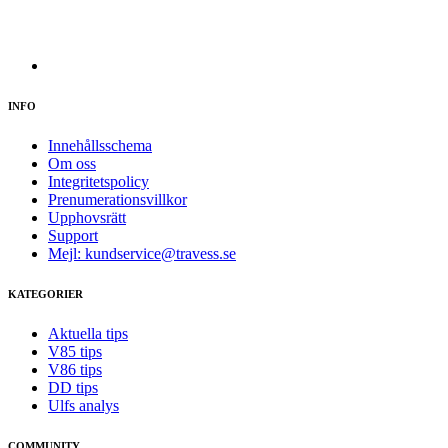
INFO
Innehållsschema
Om oss
Integritetspolicy
Prenumerationsvillkor
Upphovsrätt
Support
Mejl: kundservice@travess.se
KATEGORIER
Aktuella tips
V85 tips
V86 tips
DD tips
Ulfs analys
COMMUNITY