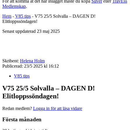
För att komma åt det här inlägget måste du köpa
Silver
eller
TravEss
Medlemskap
.
Hem
-
V85 tips
-
V75 25/5 Solvalla – DAGEN D!
Elitloppssöndagen!
Senast uppdaterad 23 maj 2025
Skribent:
Helena Holm
Publicerad:
23/5 2025 kl 16:12
V85 tips
V75 25/5 Solvalla – DAGEN D!
Elitloppssöndagen!
Redan medlem?
Logga in för att läsa vidare
Första månaden