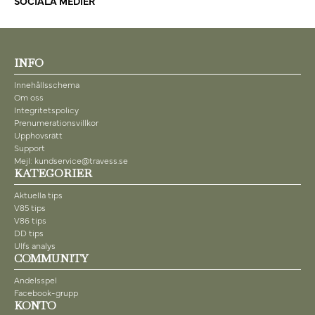
SOCIALA MEDIER
INFO
Innehållsschema
Om oss
Integritetspolicy
Prenumerationsvillkor
Upphovsrätt
Support
Mejl: kundservice@travess.se
KATEGORIER
Aktuella tips
V85 tips
V86 tips
DD tips
Ulfs analys
COMMUNITY
Andelsspel
Facebook-grupp
KONTO