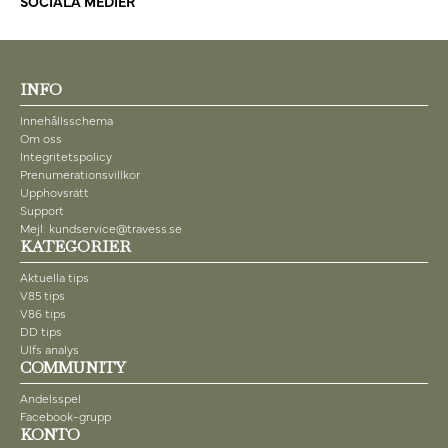
SOCIALA MEDIER
INFO
Innehållsschema
Om oss
Integritetspolicy
Prenumerationsvillkor
Upphovsrätt
Support
Mejl: kundservice@travess.se
KATEGORIER
Aktuella tips
V85 tips
V86 tips
DD tips
Ulfs analys
COMMUNITY
Andelsspel
Facebook-grupp
KONTO