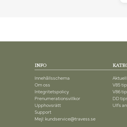
INFO
KATE
Innehållsschema
Aktuell
Om oss
V85 ti
Integritetspolicy
V86 ti
Prenumerationsvillkor
DD tip
Upphovsrätt
Ulfs an
Support
Mejl: kundservice@travess.se