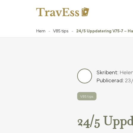
Hem
-
V85 tips
-
24/5 Uppdatering V75-7 – Ha
Skribent:
Hele
Publicerad:
23/
V85 tips
24/5 Uppd