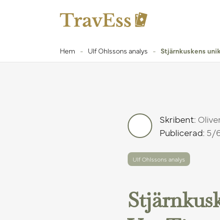
Hem
-
Ulf Ohlssons analys
-
Stjärnkuskens unik
Skribent:
Olive
Publicerad:
5/6
Ulf Ohlssons analys
Stjärnkus