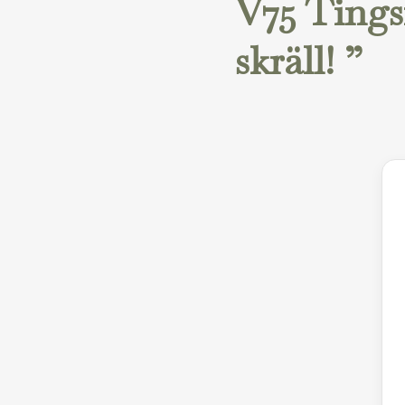
V75 Tingsr
skräll! ”