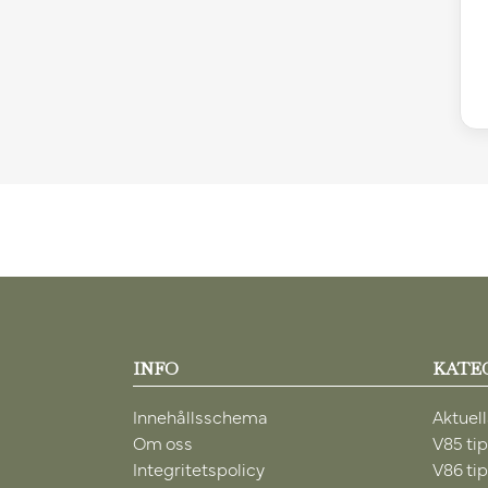
INFO
KATE
Innehållsschema
Aktuell
Om oss
V85 ti
Integritetspolicy
V86 ti