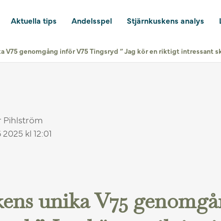
Aktuella tips
Andelsspel
Stjärnkuskens analys
a V75 genomgång inför V75 Tingsryd ” Jag kör en riktigt intressant skr
r Pihlström
 2025 kl 12:01
kens unika V75 genomgå