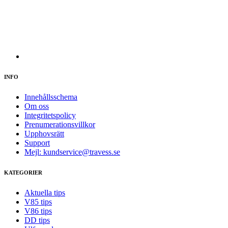
INFO
Innehållsschema
Om oss
Integritetspolicy
Prenumerationsvillkor
Upphovsrätt
Support
Mejl: kundservice@travess.se
KATEGORIER
Aktuella tips
V85 tips
V86 tips
DD tips