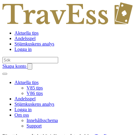
Aktuella tips
Andelsspel
Stjärnkuskens analys
Logga in
Skapa konto
Aktuella tips
V85 tips
V86 tips
Andelsspel
Stjärnkuskens analys
Logga in
Om oss
Innehållsschema
Support