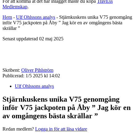
För att komma åt det här inlägget måste du köpa
TravEss
Medlemskap
.
Hem
-
Ulf Ohlssons analys
-
Stjärnkuskens unika V75 genomgång
inför V75 jackpoten på Åby ” Jag kör en av omgångens bästa
skrällar ”
Senast uppdaterad 02 maj 2025
Skribent:
Oliver Pihlström
Publicerad:
1/5 2025 kl 14:02
Ulf Ohlssons analys
Stjärnkuskens unika V75 genomgång
inför V75 jackpoten på Åby ” Jag kör en
av omgångens bästa skrällar ”
Redan medlem?
Logga in för att läsa vidare