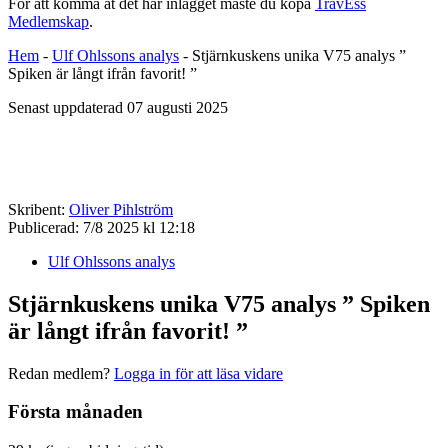
För att komma åt det här inlägget måste du köpa
TravEss
Medlemskap
.
Hem
-
Ulf Ohlssons analys
-
Stjärnkuskens unika V75 analys ”
Spiken är långt ifrån favorit! ”
Senast uppdaterad 07 augusti 2025
Skribent:
Oliver Pihlström
Publicerad:
7/8 2025 kl 12:18
Ulf Ohlssons analys
Stjärnkuskens unika V75 analys ” Spiken
är långt ifrån favorit! ”
Redan medlem?
Logga in för att läsa vidare
Första månaden