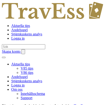
Aktuella tips
Andelsspel
Stjärnkuskens analys
Logga in
Skapa konto
Aktuella tips
V85 tips
V86 tips
Andelsspel
Stjärnkuskens analys
Logga in
Om oss
Innehållsschema
Support