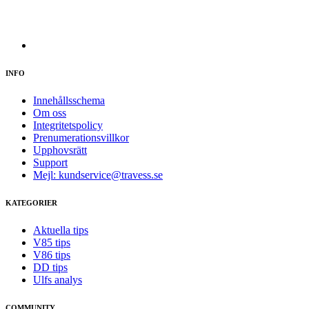
INFO
Innehållsschema
Om oss
Integritetspolicy
Prenumerationsvillkor
Upphovsrätt
Support
Mejl: kundservice@travess.se
KATEGORIER
Aktuella tips
V85 tips
V86 tips
DD tips
Ulfs analys
COMMUNITY