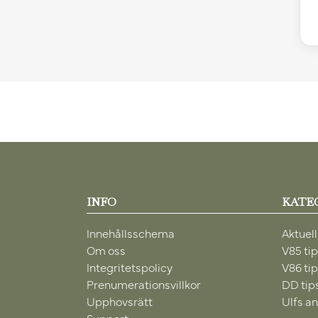
INFO
KATE
Innehållsschema
Aktuell
Om oss
V85 ti
Integritetspolicy
V86 ti
Prenumerationsvillkor
DD tip
Upphovsrätt
Ulfs an