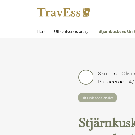
Hem
-
Ulf Ohlssons analys
-
Stjärnkuskens Unik
Skribent:
Olive
Publicerad:
14/
Ulf Ohlssons analys
Stjärnkus