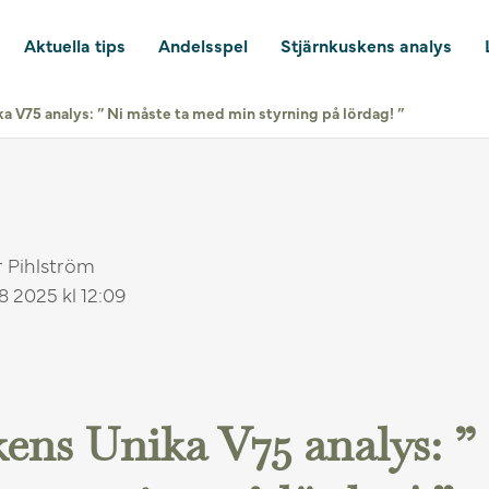
Aktuella tips
Andelsspel
Stjärnkuskens analys
a V75 analys: ” Ni måste ta med min styrning på lördag! ”
r Pihlström
8 2025 kl 12:09
kens Unika V75 analys: ”