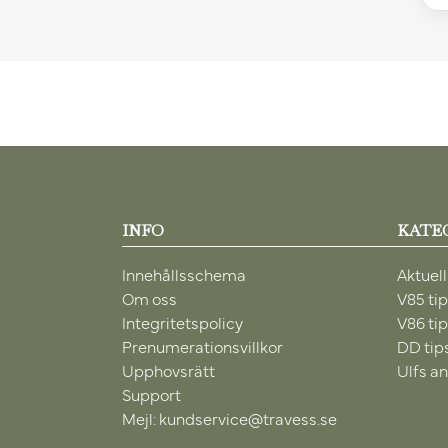
INFO
KATE
Innehållsschema
Aktuell
Om oss
V85 ti
Integritetspolicy
V86 ti
Prenumerationsvillkor
DD tip
Upphovsrätt
Ulfs an
Support
Mejl: kundservice@travess.se