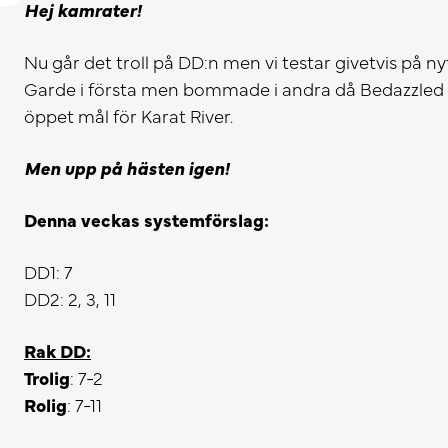
Hej kamrater!
Nu går det troll på DD:n men vi testar givetvis på nyt
Garde i första men bommade i andra då Bedazzled 
öppet mål för Karat River.
Men upp på hästen igen!
Denna veckas systemförslag:
DD1: 7
DD2: 2, 3, 11
Rak DD:
Trolig
: 7-2
Rolig
: 7-11