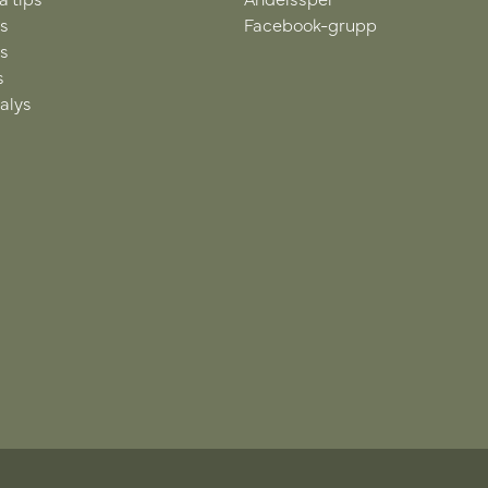
ps
Facebook-grupp
ps
s
alys