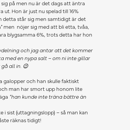
 sig på men nu är det dags att äntra
a ut. Hon är just nu spelad till 16%
m detta står sig men samtidigt är det
” men nöjer sig med att bli etta, tvåa,
 bara blygsamma 6%, trots detta har hon
delning och jag antar att det kommer
ta med en nypa salt – om ni inte gillar
gå all in. 😉
galopper och han skulle faktiskt
st och man har smort upp honom lite
säga
”han kunde inte träna bättre än
e i sist (uttagningslopp) – så man kan
åste räknas tidigt!