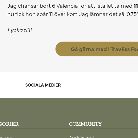
Jag chansar bort 6 Valencia för att istället ta med
1
nu fick hon spår 11 över kort. Jag lämnar det så. 0,7
Lycka till!
Gå gärna med i TravEss F
SOCIALA MEDIER
GORIER
COMMUNITY
a tips
Andelsspel