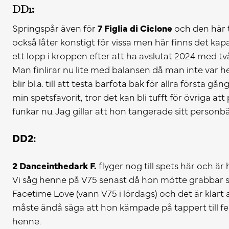
DD1:
Springspår även för
7 Figlia di Ciclone
och den här t
också låter konstigt för vissa men här finns det kap
ett lopp i kroppen efter att ha avslutat 2024 med t
Man finlirar nu lite med balansen då man inte var 
blir bl.a. till att testa barfota bak för allra första 
min spetsfavorit, tror det kan bli tufft för övriga at
funkar nu. Jag gillar att hon tangerade sitt person
DD2:
2 Danceinthedark F.
flyger nog till spets här och är 
Vi såg henne på V75 senast då hon mötte grabbar
Facetime Love (vann V75 i lördags) och det är klart a
måste ändå säga att hon kämpade på tappert till femt
henne.