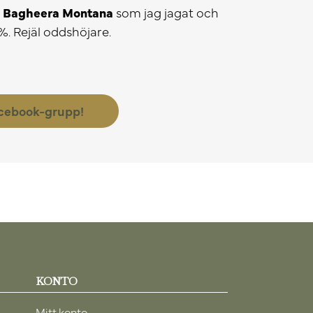
1 Bagheera Montana
som jag jagat och
5%. Rejäl oddshöjare.
acebook-grupp!
KONTO
Mitt konto