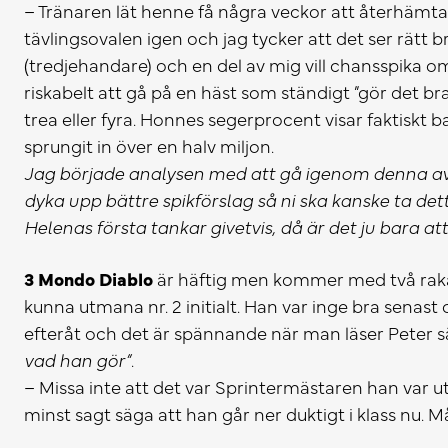
– Tränaren lät henne få några veckor att återhämta
tävlingsovalen igen och jag tycker att det ser rätt br
(tredjehandare) och en del av mig vill chansspika o
riskabelt att gå på en häst som ständigt ”gör det bra
trea eller fyra. Honnes segerprocent visar faktiskt
sprungit in över en halv miljon.
Jag började analysen med att gå igenom denna av
dyka upp bättre spikförslag så ni ska kanske ta det
Helenas första tankar givetvis, då är det ju bara att 
3 Mondo Diablo
är häftig men kommer med två raka 
kunna utmana nr. 2 initialt. Han var inge bra sena
efteråt och det är spännande när man läser Peter 
vad han gör”
.
– Missa inte att det var Sprintermästaren han var ut
minst sagt säga att han går ner duktigt i klass nu. M