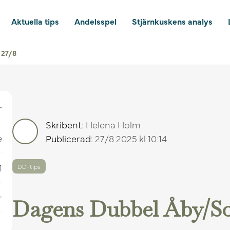
Aktuella tips
Andelsspel
Stjärnkuskens analys
 27/8
r
Skribent:
Helena Holm
e
Publicerad:
27/8 2025 kl 10:14
1
DD-tips
r
Dagens Dubbel Åby/Sol