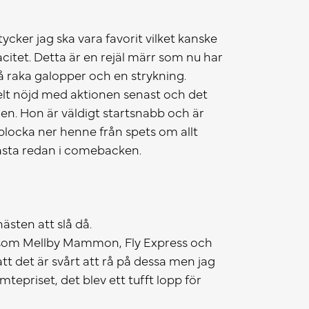
ycker jag ska vara favorit vilket kanske
acitet. Detta är en rejäl märr som nu har
vå raka galopper och en strykning.
helt nöjd med aktionen senast och det
gången. Hon är väldigt startsnabb och är
t plocka ner henne från spets om allt
bästa redan i comebacken.
hästen att slå då.
 som Mellby Mammon, Fly Express och
tt det är svårt att rå på dessa men jag
epriset, det blev ett tufft lopp för