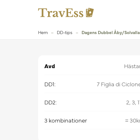
Hem
–
DD-tips
–
Dagens Dubbel Åby/Solvalla
Avd
Hästa
DD1:
7 Figlia di Ciclon
DD2:
2, 3, 1
3 kombinationer
= 30k