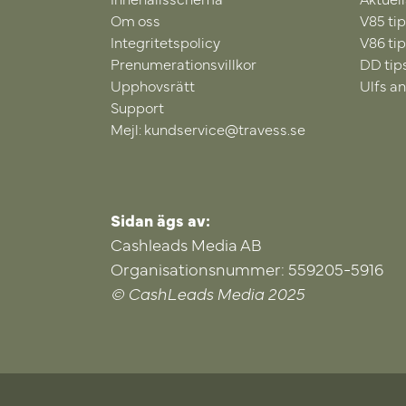
Om oss
V85 ti
Integritetspolicy
V86 ti
Prenumerationsvillkor
DD tip
Upphovsrätt
Ulfs an
Support
Mejl: kundservice@travess.se
Sidan ägs av:
Cashleads Media AB
Organisationsnummer: 559205-5916
© CashLeads Media 2025