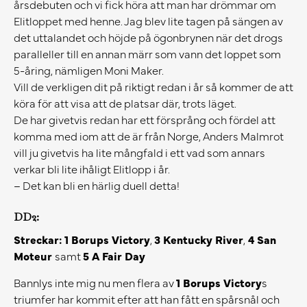
årsdebuten och vi fick höra att man har drömmar om
Elitloppet med henne. Jag blev lite tagen på sängen av
det uttalandet och höjde på ögonbrynen när det drogs
paralleller till en annan märr som vann det loppet som
5-åring, nämligen Moni Maker.
Vill de verkligen dit på riktigt redan i år så kommer de att
köra för att visa att de platsar där, trots läget.
De har givetvis redan har ett försprång och fördel att
komma med iom att de är från Norge, Anders Malmrot
vill ju givetvis ha lite mångfald i ett vad som annars
verkar bli lite ihåligt Elitlopp i år.
– Det kan bli en härlig duell detta!
DD2:
Streckar: 1 Borups Victory
,
3 Kentucky River
,
4 San
Moteur
samt
5 A Fair Day
Bannlys inte mig nu men flera av
1 Borups Victory
s
triumfer har kommit efter att han fått en spårsnål och