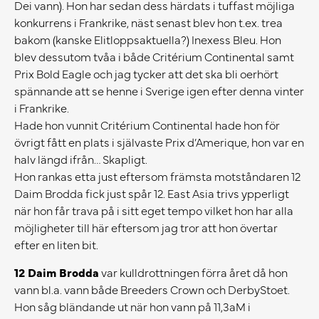
Dei vann). Hon har sedan dess härdats i tuffast möjliga
konkurrens i Frankrike, näst senast blev hon t.ex. trea
bakom (kanske Elitloppsaktuella?) Inexess Bleu. Hon
blev dessutom tvåa i både Critérium Continental samt
Prix Bold Eagle och jag tycker att det ska bli oerhört
spännande att se henne i Sverige igen efter denna vinter
i Frankrike.
Hade hon vunnit Critérium Continental hade hon för
övrigt fått en plats i självaste Prix d’Amerique, hon var en
halv längd ifrån… Skapligt.
Hon rankas etta just eftersom främsta motståndaren 12
Daim Brodda fick just spår 12. East Asia trivs ypperligt
när hon får trava på i sitt eget tempo vilket hon har alla
möjligheter till här eftersom jag tror att hon övertar
efter en liten bit.
12 Daim Brodda
var kulldrottningen förra året då hon
vann bl.a. vann både Breeders Crown och DerbyStoet.
Hon såg bländande ut när hon vann på 11,3aM i