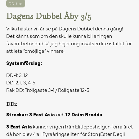
DD-tips
Dagens Dubbel Åby 3/5
Vilka hästar vi får se på Dagens Dubbel denna gång!
Det känns som om den skulle kunna bli aningen
favoritbetondad så jag höjer nog insatsen lite istället för
att leta ”omöjliga” vinnare.
Systemförslag:
DD-1: 3, 12
DD-2: 1, 3, 4, 5
Rak DD: Troligaste 3-1 / Roligaste 12-5
DD1:
Streckar:
3 East Asia
och
12 Daim Brodda
3 East Asia
känner vi igen från Elitloppshelgen förra året
då hon blev 4:a i Fyraåringseliten för Ston (Ester Degli