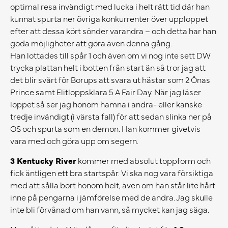
optimal resa invändigt med lucka i helt rätt tid där han
kunnat spurta ner övriga konkurrenter över upploppet
efter att dessa kört sönder varandra – och detta har han
goda möjligheter att göra även denna gång.
Han lottades till spår 1 och även om vi nog inte sett DW
trycka plattan helt i botten från start än så tror jag att
det blir svårt för Borups att svara ut hästar som 2 Önas
Prince samt Elitloppsklara 5 A Fair Day. När jag läser
loppet så ser jag honom hamna i andra- eller kanske
tredje invändigt (i värsta fall) för att sedan slinka ner på
OS och spurta som en demon. Han kommer givetvis
vara med och göra upp om segern.
3 Kentucky River
kommer med absolut toppform och
fick äntligen ett bra startspår. Vi ska nog vara försiktiga
med att sålla bort honom helt, även om han står lite hårt
inne på pengarna i jämförelse med de andra. Jag skulle
inte bli förvånad om han vann, så mycket kan jag säga.