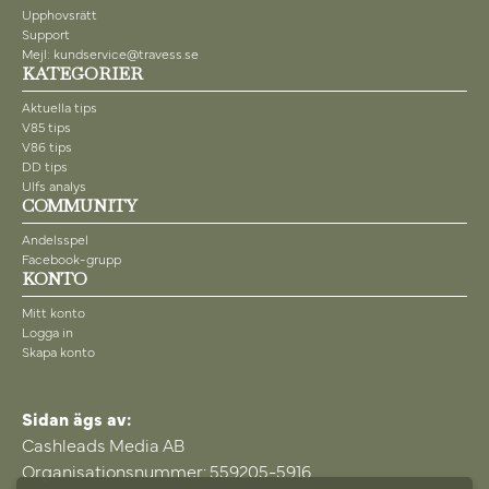
Upphovsrätt
Support
Mejl: kundservice@travess.se
KATEGORIER
Aktuella tips
V85 tips
V86 tips
DD tips
Ulfs analys
COMMUNITY
Andelsspel
Facebook-grupp
KONTO
Mitt konto
Logga in
Skapa konto
Sidan ägs av:
Cashleads Media AB
Organisationsnummer: 559205-5916