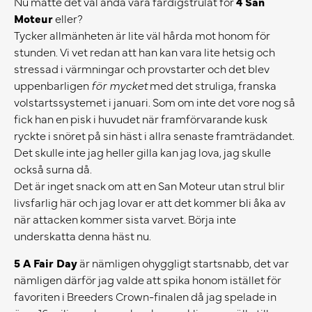
Nu måtte det väl ändå vara färdigstrulat för
4 San
Moteur
eller?
Tycker allmänheten är lite väl hårda mot honom för
stunden. Vi vet redan att han kan vara lite hetsig och
stressad i värmningar och provstarter och det blev
uppenbarligen
för mycket
med det struliga, franska
volstartssystemet i januari. Som om inte det vore nog så
fick han en pisk i huvudet när framförvarande kusk
ryckte i snöret på sin häst i allra senaste framträdandet.
Det skulle inte jag heller gilla kan jag lova, jag skulle
också surna då.
Det är inget snack om att en San Moteur utan strul blir
livsfarlig här och jag lovar er att det kommer bli åka av
när attacken kommer sista varvet. Börja inte
underskatta denna häst nu.
5 A Fair Day
är nämligen ohyggligt startsnabb, det var
nämligen därför jag valde att spika honom istället för
favoriten i Breeders Crown-finalen då jag spelade in