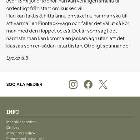
över 16 miljoner kronor, han kan verkligen smälla till
ordentligt från start om kusken vill.
Han kan faktiskt hitta ännu en växel nu när man ska till
att värma i en Finntack-vagn och faller det väl ut så kör
man med den i loppet också. Det är som sagt det
närmsta man kan komma en jänkarvagn utan att det
klassas som en sådan i startlistan. Otroligt spännande!
Lycka till!
SOCIALA MEDIER
INFO
Innehållsschema
Om oss
Integritetspolicy
Prenumerationsvillkor