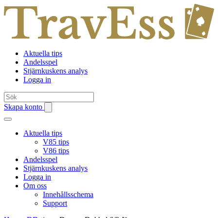
Aktuella tips
Andelsspel
Stjärnkuskens analys
Logga in
Skapa konto
Aktuella tips
V85 tips
V86 tips
Andelsspel
Stjärnkuskens analys
Logga in
Om oss
Innehållsschema
Support