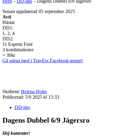
Hem
–
DD-tips
–
Dagens Dubbel 6/9 Jägersro
Senast uppdaterad 05 september 2025
Avd
Hästar
DD1:
1, 2, 4
DD2:
11 Esperia Font
3 kombinationer
= 30kr
Gå gärna med i TravEss Facebook-grupp!
Skribent:
Helena Holm
Publicerad:
5/9 2025 kl 15:33
DD-tips
Dagens Dubbel 6/9 Jägersro
Hej kamrater!