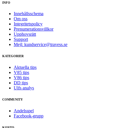
INFO
Innehållsschema
Om oss
Integritetspolicy
Prenumerationsvillkor
Upphovsrätt
Support
Mejl: kundservice@travess.se
KATEGORIER
Aktuella tips
V85 tips
V86 tips
DD tips
Ulfs analys
COMMUNITY
Andelsspel
Facebook-grupp
KONTO