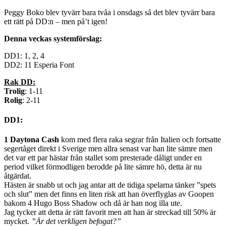
Peggy Boko blev tyvärr bara tvåa i onsdags så det blev tyvärr bara
ett rätt på DD:n – men på’t igen!
Denna veckas systemförslag:
DD1: 1, 2, 4
DD2: 11 Esperia Font
Rak DD:
Trolig
: 1-11
Rolig
: 2-11
DD1:
1 Daytona Cash
kom med flera raka segrar från Italien och fortsatte
segertåget direkt i Sverige men allra senast var han lite sämre men
det var ett par hästar från stallet som presterade dåligt under en
period vilket förmodligen berodde på lite sämre hö, detta är nu
åtgärdat.
Hästen är snabb ut och jag antar att de tidiga spelarna tänker ”spets
och slut” men det finns en liten risk att han överflyglas av Goopen
bakom 4 Hugo Boss Shadow och då är han nog illa ute.
Jag tycker att detta är rätt favorit men att han är streckad till 50% är
mycket.
”Är det verkligen befogat?”