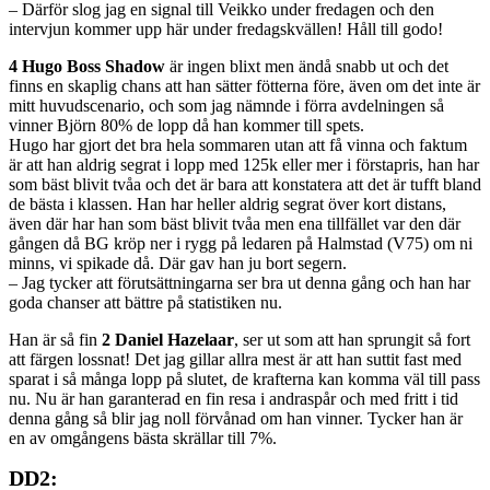
– Därför slog jag en signal till Veikko under fredagen och den
intervjun kommer upp här under fredagskvällen! Håll till godo!
4 Hugo Boss Shadow
är ingen blixt men ändå snabb ut och det
finns en skaplig chans att han sätter fötterna före, även om det inte är
mitt huvudscenario, och som jag nämnde i förra avdelningen så
vinner Björn 80% de lopp då han kommer till spets.
Hugo har gjort det bra hela sommaren utan att få vinna och faktum
är att han aldrig segrat i lopp med 125k eller mer i förstapris, han har
som bäst blivit tvåa och det är bara att konstatera att det är tufft bland
de bästa i klassen. Han har heller aldrig segrat över kort distans,
även där har han som bäst blivit tvåa men ena tillfället var den där
gången då BG kröp ner i rygg på ledaren på Halmstad (V75) om ni
minns, vi spikade då. Där gav han ju bort segern.
– Jag tycker att förutsättningarna ser bra ut denna gång och han har
goda chanser att bättre på statistiken nu.
Han är så fin
2 Daniel Hazelaar
, ser ut som att han sprungit så fort
att färgen lossnat! Det jag gillar allra mest är att han suttit fast med
sparat i så många lopp på slutet, de krafterna kan komma väl till pass
nu. Nu är han garanterad en fin resa i andraspår och med fritt i tid
denna gång så blir jag noll förvånad om han vinner. Tycker han är
en av omgångens bästa skrällar till 7%.
DD2: