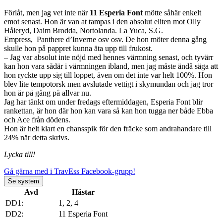
Förlåt, men jag vet inte när
11 Esperia Font
mötte såhär enkelt
emot senast. Hon är van at tampas i den absolut eliten mot Olly
Håleryd, Daim Brodda, Nortolanda. La Yuca, S.G.
Empress, Panthere d’Inverne osv osv. De hon möter denna gång
skulle hon på pappret kunna äta upp till frukost.
– Jag var absolut inte nöjd med hennes värmning senast, och tyvärr
kan hon vara sådär i värmningen ibland, men jag måste ändå säga att
hon ryckte upp sig till loppet, även om det inte var helt 100%. Hon
blev lite tempotorsk men avslutade vettigt i skymundan och jag tror
hon är på gång på allvar nu.
Jag har tänkt om under fredags eftermiddagen, Esperia Font blir
rankettan, är hon där hon kan vara så kan hon tugga ner både Ebba
och Ace från dödens.
Hon är helt klart en chansspik för den fräcke som andrahandare till
24% när detta skrivs.
Lycka till!
Gå gärna med i TravEss Facebook-grupp!
Se system
Avd
Hästar
DD1:
1, 2, 4
DD2:
11 Esperia Font