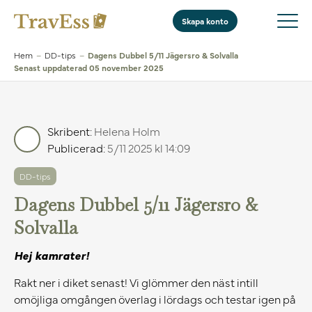
Skapa konto
Hem
–
DD-tips
–
Dagens Dubbel 5/11 Jägersro & Solvalla
Senast uppdaterad 05 november 2025
Skribent:
Helena Holm
Publicerad:
5/11 2025 kl 14:09
DD-tips
Dagens Dubbel 5/11 Jägersro &
Solvalla
Hej kamrater!
Rakt ner i diket senast! Vi glömmer den näst intill
omöjliga omgången överlag i lördags och testar igen på