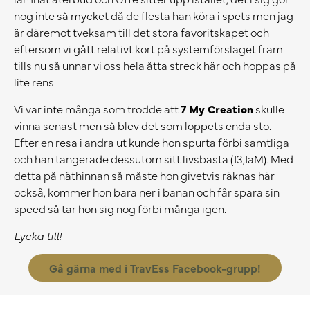
nog inte så mycket då de flesta han köra i spets men jag
är däremot tveksam till det stora favoritskapet och
eftersom vi gått relativt kort på systemförslaget fram
tills nu så unnar vi oss hela åtta streck här och hoppas på
lite rens.
Vi var inte många som trodde att
7 My Creation
skulle
vinna senast men så blev det som loppets enda sto.
Efter en resa i andra ut kunde hon spurta förbi samtliga
och han tangerade dessutom sitt livsbästa (13,1aM). Med
detta på näthinnan så måste hon givetvis räknas här
också, kommer hon bara ner i banan och får spara sin
speed så tar hon sig nog förbi många igen.
Lycka till!
Gå gärna med i TravEss Facebook-grupp!