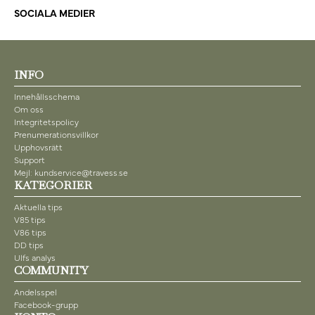
SOCIALA MEDIER
INFO
Innehållsschema
Om oss
Integritetspolicy
Prenumerationsvillkor
Upphovsrätt
Support
Mejl: kundservice@travess.se
KATEGORIER
Aktuella tips
V85 tips
V86 tips
DD tips
Ulfs analys
COMMUNITY
Andelsspel
Facebook-grupp