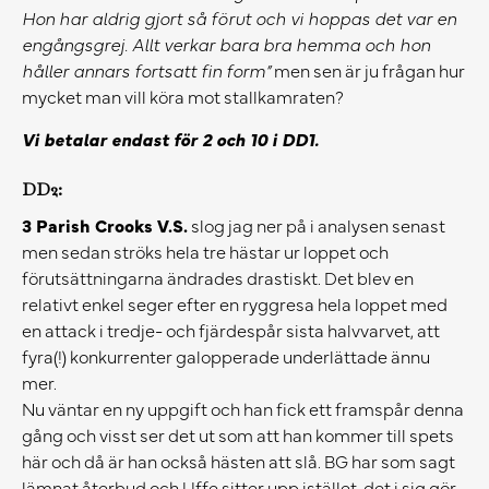
Hon har aldrig gjort så förut och vi hoppas det var en
engångsgrej. Allt verkar bara bra hemma och hon
håller annars fortsatt fin form”
men sen är ju frågan hur
mycket man vill köra mot stallkamraten?
Vi betalar endast för 2 och 10 i DD1.
DD2:
3 Parish Crooks V.S.
slog jag ner på i analysen senast
men sedan ströks hela tre hästar ur loppet och
förutsättningarna ändrades drastiskt. Det blev en
relativt enkel seger efter en ryggresa hela loppet med
en attack i tredje- och fjärdespår sista halvvarvet, att
fyra(!) konkurrenter galopperade underlättade ännu
mer.
Nu väntar en ny uppgift och han fick ett framspår denna
gång och visst ser det ut som att han kommer till spets
här och då är han också hästen att slå. BG har som sagt
lämnat återbud och Uffe sitter upp istället, det i sig gör