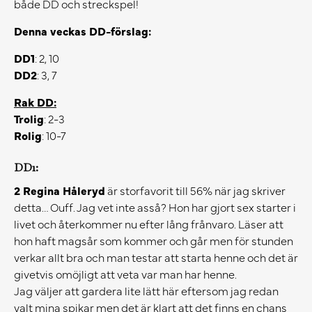
både DD och streckspel!
Denna veckas DD-förslag:
DD1
: 2, 10
DD2
: 3, 7
Rak DD:
Trolig
: 2-3
Rolig
: 10-7
DD1:
2 Regina Håleryd
är storfavorit till 56% när jag skriver
detta… Ouff. Jag vet inte asså? Hon har gjort sex starter i
livet och återkommer nu efter lång frånvaro. Läser att
hon haft magsår som kommer och går men för stunden
verkar allt bra och man testar att starta henne och det är
givetvis omöjligt att veta var man har henne.
Jag väljer att gardera lite lätt här eftersom jag redan
valt mina spikar men det är klart att det finns en chans