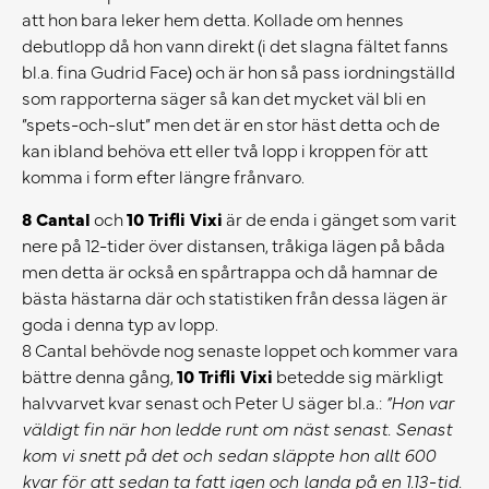
att hon bara leker hem detta. Kollade om hennes
debutlopp då hon vann direkt (i det slagna fältet fanns
bl.a. fina Gudrid Face) och är hon så pass iordningställd
som rapporterna säger så kan det mycket väl bli en
”spets-och-slut” men det är en stor häst detta och de
kan ibland behöva ett eller två lopp i kroppen för att
komma i form efter längre frånvaro.
8 Cantal
och
10 Trifli Vixi
är de enda i gänget som varit
nere på 12-tider över distansen, tråkiga lägen på båda
men detta är också en spårtrappa och då hamnar de
bästa hästarna där och statistiken från dessa lägen är
goda i denna typ av lopp.
8 Cantal behövde nog senaste loppet och kommer vara
bättre denna gång,
10 Trifli Vixi
betedde sig märkligt
halvvarvet kvar senast och Peter U säger bl.a.:
”Hon var
väldigt fin när hon ledde runt om näst senast. Senast
kom vi snett på det och sedan släppte hon allt 600
kvar för att sedan ta fatt igen och landa på en 1.13-tid.