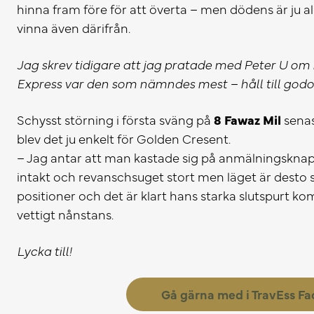
hinna fram före för att överta – men dödens är ju all
vinna även därifrån.
Jag skrev tidigare att jag pratade med Peter U om 
Express var den som nämndes mest – håll till god
Schysst störning i första sväng på
8 Fawaz Mil
senas
blev det ju enkelt för Golden Cresent.
– Jag antar att man kastade sig på anmälningsknap
intakt och revanschsuget stort men läget är desto 
positioner och det är klart hans starka slutspurt 
vettigt nånstans.
Lycka till!
Gå gärna med i TravEss F