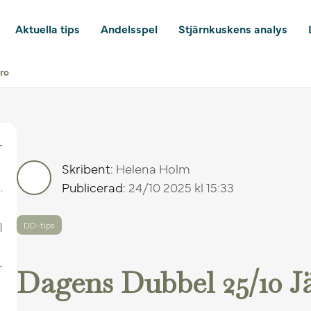
Aktuella tips
Andelsspel
Stjärnkuskens analys
ro
r
Skribent:
Helena Holm
.
Publicerad:
24/10 2025 kl 15:33
1
DD-tips
r
Dagens Dubbel 25/10 J