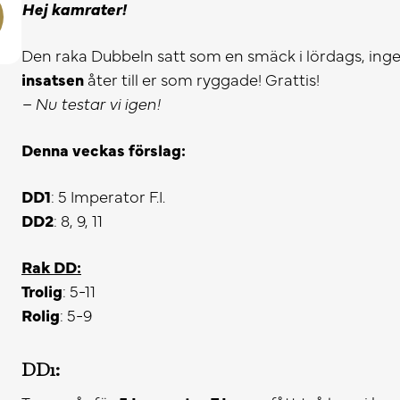
Hej kamrater!
Den raka Dubbeln satt som en smäck i lördags, i
insatsen
åter till er som ryggade! Grattis!
– Nu testar vi igen!
Denna veckas förslag:
DD1
: 5 Imperator F.I.
DD2
: 8, 9, 11
Rak DD:
Trolig
: 5-11
Rolig
: 5-9
DD1: