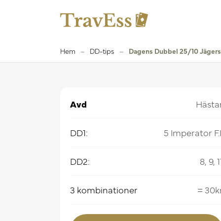
Hem
–
DD-tips
–
Dagens Dubbel 25/10 Jägers
Avd
Hästa
DD1:
5 Imperator F.I
DD2:
8, 9, 1
3 kombinationer
= 30k