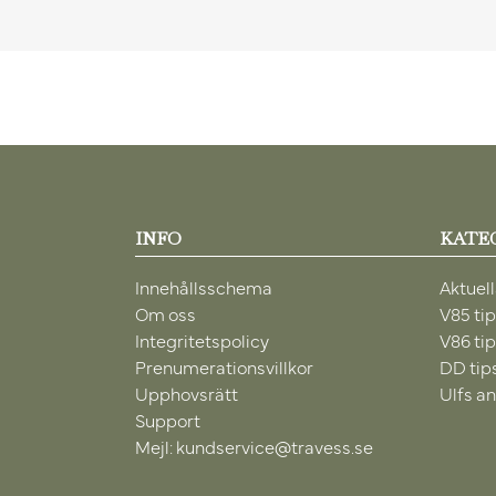
INFO
KATE
Innehållsschema
Aktuell
Om oss
V85 ti
Integritetspolicy
V86 ti
Prenumerationsvillkor
DD tip
Upphovsrätt
Ulfs an
Support
Mejl: kundservice@travess.se