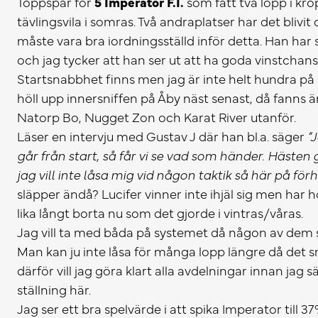
Toppspår för
5 Imperator F.I.
som fått två lopp i kr
tävlingsvila i somras. Två andraplatser har det blivit 
måste vara bra iordningsställd inför detta. Han har 
och jag tycker att han ser ut att ha goda vinstchans
Startsnabbhet finns men jag är inte helt hundra på 
höll upp innersniffen på Åby näst senast, då fanns
Natorp Bo, Nugget Zon och Karat River utanför.
Läser en intervju med Gustav J där han bl.a. säger
”
går från start, så får vi se vad som händer. Hästen g
jag vill inte låsa mig vid någon taktik så här på för
släpper ändå? Lucifer vinner inte ihjäl sig men har h
lika långt borta nu som det gjorde i vintras/våras.
Jag vill ta med båda på systemet då någon av dem 
Man kan ju inte låsa för många lopp längre då det s
därför vill jag göra klart alla avdelningar innan jag
ställning här.
Jag ser ett bra spelvärde i att spika Imperator till 3