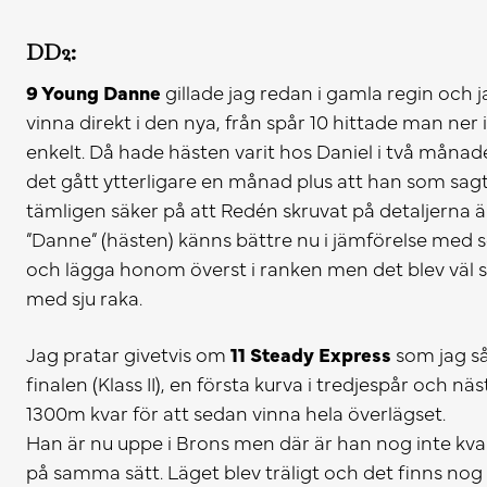
DD2:
9 Young Danne
gillade jag redan i gamla regin och ja
vinna direkt i den nya, från spår 10 hittade man ne
enkelt. Då hade hästen varit hos Daniel i två månad
det gått ytterligare en månad plus att han som sagt 
tämligen säker på att Redén skruvat på detaljerna än
”Danne” (hästen) känns bättre nu i jämförelse med se
och lägga honom överst i ranken men det blev väl s
med sju raka.
Jag pratar givetvis om
11 Steady Express
som jag så
finalen (Klass II), en första kurva i tredjespår och 
1300m kvar för att sedan vinna hela överlägset.
Han är nu uppe i Brons men där är han nog inte kvar 
på samma sätt. Läget blev träligt och det finns no