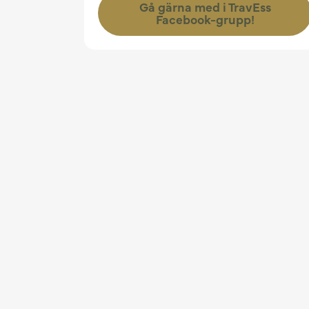
Gå gärna med i TravEss
Facebook-grupp!