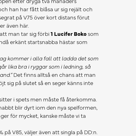
oppen efter dryga två månaders
och han har fått blåsa ur sig rejält och
segrat på V75 över kort distans förut
er även här.
att man tar sig förbi
1 Lucifer Boko
som
 ändå erkänt startsnabba hästar som
Jag kommer i alla fall att ladda det som
år lika bra i ryggar som i ledning, så
hand.”
Det finns alltså en chans att man
öjt sig på slutet så en seger känns inte
sitter i spets men måste få återkomma.
nabbt blir dyrt iom den nya spelformen,
 säger för mycket, kanske måste vi ta
7% på V85, väljer även att singla på DD:n.