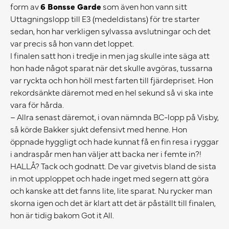
form av
6 Bonsse Garde
som även hon vann sitt
Uttagningslopp till E3 (medeldistans) för tre starter
sedan, hon har verkligen sylvassa avslutningar och det
var precis så hon vann det loppet.
I finalen satt hon i tredje in men jag skulle inte säga att
hon hade något sparat när det skulle avgöras, tussarna
var ryckta och hon höll mest farten till fjärdepriset. Hon
rekordsänkte däremot med en hel sekund så vi ska inte
vara för hårda.
– Allra senast däremot, i ovan nämnda BC-lopp på Visby,
så körde Bakker sjukt defensivt med henne. Hon
öppnade hyggligt och hade kunnat få en fin resa i ryggar
i andraspår men han väljer att backa ner i femte in?!
HALLÅ? Tack och godnatt. De var givetvis bland de sista
in mot upploppet och hade inget med segern att göra
och kanske att det fanns lite, lite sparat. Nu rycker man
skorna igen och det är klart att det är påställt till finalen,
hon är tidig bakom Got it All.