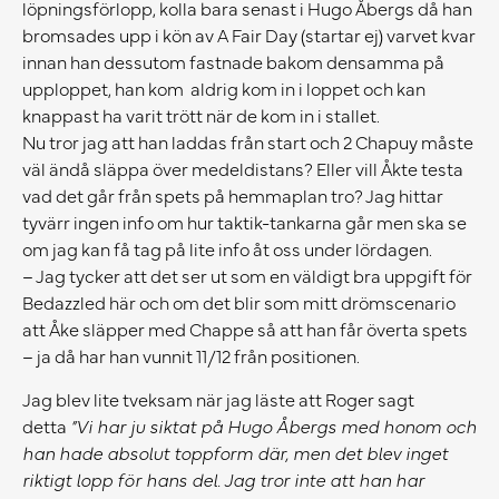
löpningsförlopp, kolla bara senast i Hugo Åbergs då han
bromsades upp i kön av A Fair Day (startar ej) varvet kvar
innan han dessutom fastnade bakom densamma på
upploppet, han kom aldrig kom in i loppet och kan
knappast ha varit trött när de kom in i stallet.
Nu tror jag att han laddas från start och 2 Chapuy måste
väl ändå släppa över medeldistans? Eller vill Åkte testa
vad det går från spets på hemmaplan tro? Jag hittar
tyvärr ingen info om hur taktik-tankarna går men ska se
om jag kan få tag på lite info åt oss under lördagen.
– Jag tycker att det ser ut som en väldigt bra uppgift för
Bedazzled här och om det blir som mitt drömscenario
att Åke släpper med Chappe så att han får överta spets
– ja då har han vunnit 11/12 från positionen.
Jag blev lite tveksam när jag läste att Roger sagt
detta
”Vi har ju siktat på Hugo Åbergs med honom och
han hade absolut toppform där, men det blev inget
riktigt lopp för hans del. Jag tror inte att han har