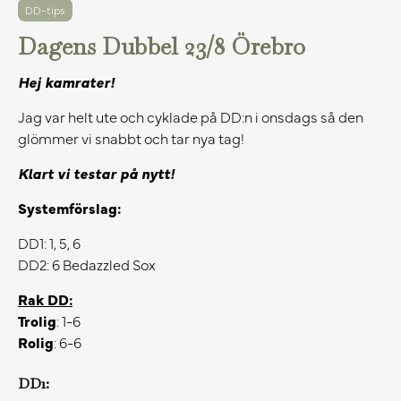
DD-tips
Dagens Dubbel 23/8 Örebro
Hej kamrater!
Jag var helt ute och cyklade på DD:n i onsdags så den
glömmer vi snabbt och tar nya tag!
Klart vi testar på nytt!
Systemförslag:
DD1: 1, 5, 6
DD2: 6 Bedazzled Sox
Rak DD:
Trolig
: 1-6
Rolig
: 6-6
DD1: