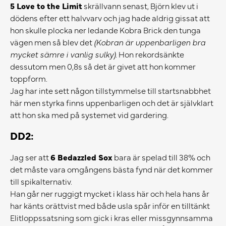
5 Love to the Limit
skrällvann senast, Björn klev ut i
dödens efter ett halvvarv och jag hade aldrig gissat att
hon skulle plocka ner ledande Kobra Brick den tunga
vägen men så blev det
(Kobran är uppenbarligen bra
mycket sämre i vanlig sulky)
. Hon rekordsänkte
dessutom men 0,8s så det är givet att hon kommer
toppform.
Jag har inte sett någon tillstymmelse till startsnabbhet
här men styrka finns uppenbarligen och det är självklart
att hon ska med på systemet vid gardering.
DD2:
Jag ser att
6 Bedazzled Sox
bara är spelad till 38% och
det måste vara omgångens bästa fynd när det kommer
till spikalternativ.
Han går ner ruggigt mycket i klass här och hela hans år
har känts orättvist med både usla spår inför en tilltänkt
Elitloppssatsning som gick i kras eller missgynnsamma