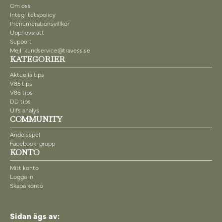
Om oss
Integritetspolicy
Prenumerationsvillkor
Upphovsrätt
Support
Mejl: kundservice@travess.se
KATEGORIER
Aktuella tips
V85 tips
V86 tips
DD tips
Ulfs analys
COMMUNITY
Andelsspel
Facebook-grupp
KONTO
Mitt konto
Logga in
Skapa konto
Sidan ägs av: