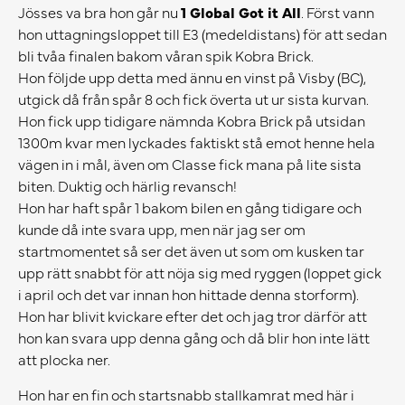
Jösses va bra hon går nu
1 Global Got it All
. Först vann
hon uttagningsloppet till E3 (medeldistans) för att sedan
bli tvåa finalen bakom våran spik Kobra Brick.
Hon följde upp detta med ännu en vinst på Visby (BC),
utgick då från spår 8 och fick överta ut ur sista kurvan.
Hon fick upp tidigare nämnda Kobra Brick på utsidan
1300m kvar men lyckades faktiskt stå emot henne hela
vägen in i mål, även om Classe fick mana på lite sista
biten. Duktig och härlig revansch!
Hon har haft spår 1 bakom bilen en gång tidigare och
kunde då inte svara upp, men när jag ser om
startmomentet så ser det även ut som om kusken tar
upp rätt snabbt för att nöja sig med ryggen (loppet gick
i april och det var innan hon hittade denna storform).
Hon har blivit kvickare efter det och jag tror därför att
hon kan svara upp denna gång och då blir hon inte lätt
att plocka ner.
Hon har en fin och startsnabb stallkamrat med här i