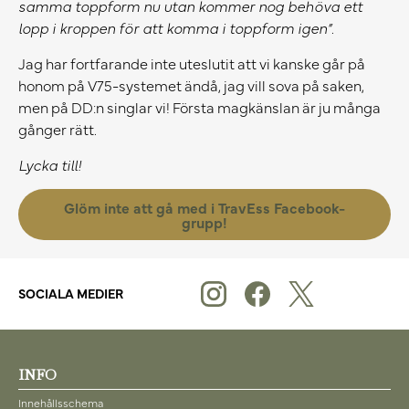
samma toppform nu utan kommer nog behöva ett
lopp i kroppen för att komma i toppform igen”
.
Jag har fortfarande inte uteslutit att vi kanske går på
honom på V75-systemet ändå, jag vill sova på saken,
men på DD:n singlar vi! Första magkänslan är ju många
gånger rätt.
Lycka till!
Glöm inte att gå med i TravEss Facebook-
grupp!
SOCIALA MEDIER
INFO
Innehållsschema