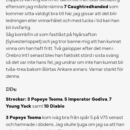
eftersom jag måste nämna
7 Caughtredhanded
som
kommer sitta väldigt bra till här, jag gissar att det blir
ledningen eller vinnarhålet och med lucka i tid kan han
bli livsfarlig.
Såg bombfin ut som fastlåst på Nyårsafton
(Sylvesterloppet) och jag tror banne mig att han kunnat
vinna om han haft fritt. Två galopper efter det men i
Örebro Int’l senast blev han faktiskt störd i sista sväng
så det var inte hans fel, jag undrar om inte han kunnat bli
tvåa-trea bakom Börtas Ankare annars. Varnar starkt för
denna.
DD2:
Streckar:
3 Popeye Tooma
,
5 Imperator Godiva
,
7
Young Yack
samt
10 Diablo
3 Popeye Tooma
kom iväg bra från spår 5 på V75 senast
och hamnade i dödens. Jag skulle ljuga om jag sa att han