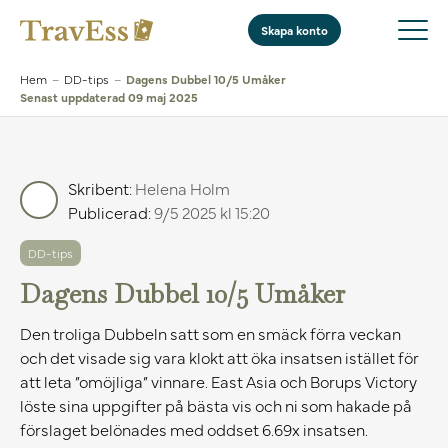
Skapa konto
Hem
–
DD-tips
–
Dagens Dubbel 10/5 Umåker
Senast uppdaterad 09 maj 2025
Skribent:
Helena Holm
Publicerad:
9/5 2025 kl 15:20
DD-tips
Dagens Dubbel 10/5 Umåker
Den troliga Dubbeln satt som en smäck förra veckan
och det visade sig vara klokt att öka insatsen istället för
att leta ”omöjliga” vinnare. East Asia och Borups Victory
löste sina uppgifter på bästa vis och ni som hakade på
förslaget belönades med oddset 6.69x insatsen.