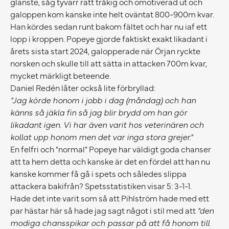
glänste, såg tyvärr rätt tråkig och omotiverad ut och
galoppen kom kanske inte helt oväntat 800-900m kvar.
Han kördes sedan runt bakom fältet och har nu iaf ett
lopp i kroppen. Popeye gjorde faktiskt exakt likadant i
årets sista start 2024, galopperade när Örjan ryckte
norsken och skulle till att sätta in attacken 700m kvar,
mycket märkligt beteende.
Daniel Redén låter också lite förbryllad:
“Jag körde honom i jobb i dag (måndag) och han
känns så jäkla fin så jag blir brydd om han gör
likadant igen. Vi har även varit hos veterinären och
kollat upp honom men det var inga stora grejer.”
En felfri och “normal” Popeye har väldigt goda chanser
att ta hem detta och kanske är det en fördel att han nu
kanske kommer få gå i spets och således slippa
attackera bakifrån? Spetsstatistiken visar 5: 3-1-1.
Hade det inte varit som så att Pihlström hade med ett
par hästar här så hade jag sagt något i stil med att
“den
modiga chansspikar och passar på att få honom till