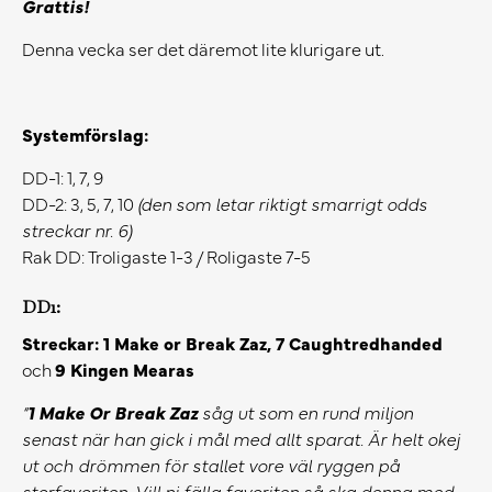
Grattis!
Denna vecka ser det däremot lite klurigare ut.
Systemförslag:
DD-1: 1, 7, 9
DD-2: 3, 5, 7, 10
(den som letar riktigt smarrigt odds
streckar nr. 6)
Rak DD: Troligaste 1-3 / Roligaste 7-5
DD1:
Streckar: 1 Make or Break Zaz, 7
Caughtredhanded
och
9 Kingen Mearas
“
1 Make Or Break Zaz
såg ut som en rund miljon
senast när han gick i mål med allt sparat. Är helt okej
ut och drömmen för stallet vore väl ryggen på
storfavoriten. Vill ni fälla favoriten så ska denna med