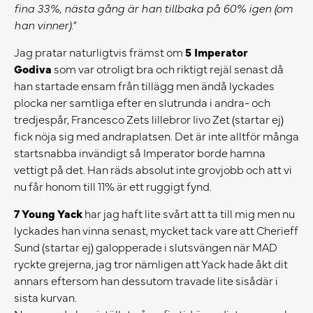
fina 33%, nästa gång är han tillbaka på 60% igen (om
han vinner).”
Jag pratar naturligtvis främst om
5 Imperator
Godiva
som var otroligt bra och riktigt rejäl senast då
han startade ensam från tillägg men ändå lyckades
plocka ner samtliga efter en slutrunda i andra- och
tredjespår, Francesco Zets lillebror Iivo Zet (startar ej)
fick nöja sig med andraplatsen. Det är inte alltför många
startsnabba invändigt så Imperator borde hamna
vettigt på det. Han räds absolut inte grovjobb och att vi
nu får honom till 11% är ett ruggigt fynd.
7 Young Yack
har jag haft lite svårt att ta till mig men nu
lyckades han vinna senast, mycket tack vare att Cherieff
Sund (startar ej) galopperade i slutsvängen när MAD
ryckte grejerna, jag tror nämligen att Yack hade åkt dit
annars eftersom han dessutom travade lite sisådär i
sista kurvan.