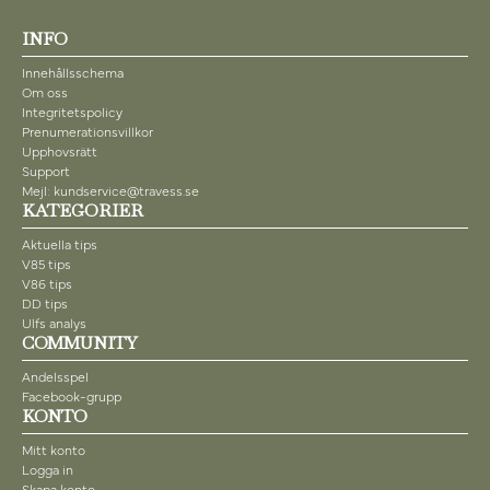
INFO
Innehållsschema
Om oss
Integritetspolicy
Prenumerationsvillkor
Upphovsrätt
Support
Mejl: kundservice@travess.se
KATEGORIER
Aktuella tips
V85 tips
V86 tips
DD tips
Ulfs analys
COMMUNITY
Andelsspel
Facebook-grupp
KONTO
Mitt konto
Logga in
Skapa konto