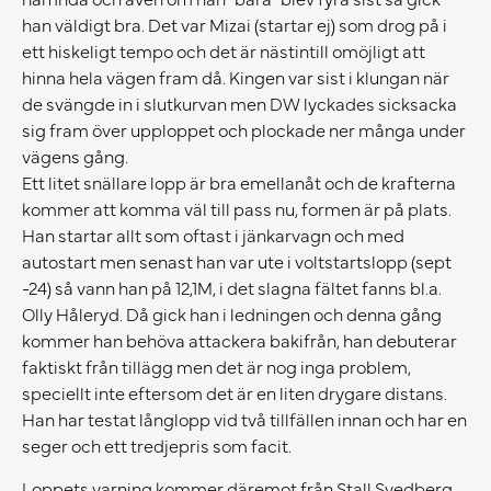
han väldigt bra. Det var Mizai (startar ej) som drog på i
ett hiskeligt tempo och det är nästintill omöjligt att
hinna hela vägen fram då. Kingen var sist i klungan när
de svängde in i slutkurvan men DW lyckades sicksacka
sig fram över upploppet och plockade ner många under
vägens gång.
Ett litet snällare lopp är bra emellanåt och de krafterna
kommer att komma väl till pass nu, formen är på plats.
Han startar allt som oftast i jänkarvagn och med
autostart men senast han var ute i voltstartslopp (sept
-24) så vann han på 12,1M, i det slagna fältet fanns bl.a.
Olly Håleryd. Då gick han i ledningen och denna gång
kommer han behöva attackera bakifrån, han debuterar
faktiskt från tillägg men det är nog inga problem,
speciellt inte eftersom det är en liten drygare distans.
Han har testat långlopp vid två tillfällen innan och har en
seger och ett tredjepris som facit.
Loppets varning kommer däremot från Stall Svedberg