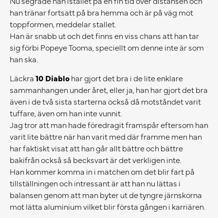
Nu segrade han istället på en fin tid över distansen och
han tränar fortsatt på bra hemma och är på väg mot
toppformen, meddelar stallet.
Han är snabb ut och det finns en viss chans att han tar
sig förbi Popeye Tooma, speciellt om denne inte är som
han ska.
Läckra
10 Diablo
har gjort det bra i de lite enklare
sammanhangen under året, eller ja, han har gjort det bra
även i de två sista starterna också då motståndet varit
tuffare, även om han inte vunnit.
Jag tror att man hade föredragit framspår eftersom han
varit lite bättre när han varit med där framme men han
har faktiskt visat att han går allt bättre och bättre
bakifrån också så becksvart är det verkligen inte.
Han kommer komma in i matchen om det blir fart på
tillställningen och intressant är att han nu lättas i
balansen genom att man byter ut de tyngre järnskorna
mot lätta aluminium vilket blir första gången i karriären.